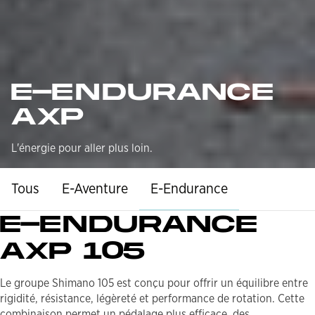
E-ENDURANCE
AXP
L'
énergie pour aller
plus
loin.
Tous
E-Aventure
E-Endurance
E-ENDURANCE
AXP 105
Le groupe Shimano 105 est conçu pour offrir un équilibre entre
rigidité, résistance, légèreté et performance de rotation. Cette
combinaison permet un pédalage plus efficace, des