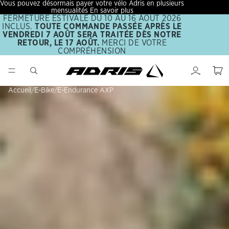
Vous pouvez désormais payer votre vélo Adri
Vous pouvez désormais payer votre vélo Adris en plusieurs
mensualités
En savoir plus
FERMETURE ESTIVALE DU 10 AU 16 AOÛT 2026
INCLUS.
TOUTE COMMANDE PASSÉE APRÈS LE
VENDREDI 7 AOÛT SERA TRAITÉE DÈS NOTRE
RETOUR, LE 17 AOÛT.
MERCI DE VOTRE
COMPRÉHENSION
Nom
Accueil
/
E-Bike
/
E-Endurance AXP