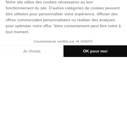
AXP 105 DI2
Le groupe SHIMANO 105 Di2 est conçu pour offrir un équilibre
entre rigidité, résistance, légèreté et performance de rotation.
Prendre RDV
Grâce à sa transmission électronique précise et fluide, il permet
un pédalage efficace, des changements de vitesses rapides et
une excellente réactivité, même dans les conditions les plus
exigeantes.
Prix à partir de €4.499,00
Personnaliser mon vélo